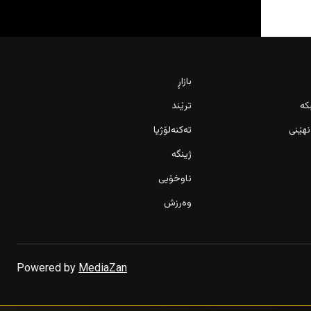
بازاڕ
کە
ترێند
نهێنی
تەکنەلۆژیا
ژینگە
ناوخۆیی
وەرزش
Powered by
MediaZan