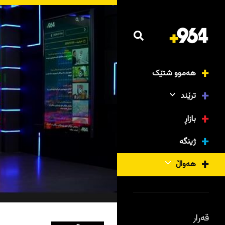
هەموو شتێک
ترێند
بازاڕ
ژینگە
هەواڵ
قەرار