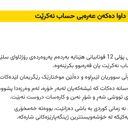
تاقیکردنەوەی وانەی عەرەبی پۆلی 12 قوتابیانی هێنایە بەردەم پەروەردەی رۆژئاوای 
اب نەکرێت یان قەرەبوو بکرێنەوە.
ی سووریان لێبڕاوە و دەڵێن موختارێک رێگریمان لێدەکات.
ەسانە دەکات کە ئیشەکەیان لەبەر خۆرە، لەم وەرزەدا پشوود
وەی تووشی شەڕ و شۆڕ نەبن و کارەسات دروست نەبێت.
و نە زمانی کوردی بە باشی دەزانێت، بووەتە خەمخۆری
ەکێکە لە خۆشەویستترین ژینگەپارێزەکانی شارەکە.