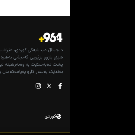
دیجیتاڵ میدیایەکی کوردی، عێراقیی
هێزو بازوو بزێویی گەنجانی بەهرەم
پشت دەبەستێت بە وەبەرهێنە نیش
بەندێک بەسەر کارو پەیامەکەمان ب
“گرووپە چەکدارەکان 
گەنجێک لە دەریاچەی 
كوردى
حکومەتی هەرێم: دانە 