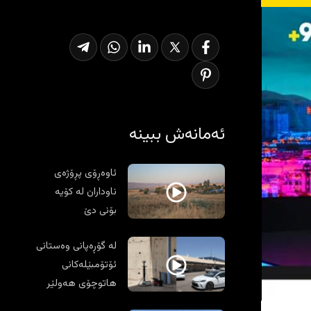
ئەمانەش ببینە
ئاوەڕۆی پڕۆژەی
ناوداران لە کۆیە
بۆنی دێ
لە گۆڕەپانی وەستانی
ئۆتۆمبێلەکانی
هاتوچۆی هەولێر
نێرگەلەی کێشا؛ گیرا