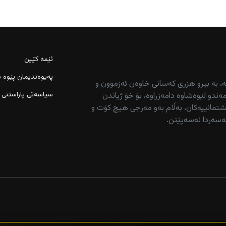
ئێمە کێین
پەیوەندیمان پێوە ب
ە، بە بیرو هزری کەسانی خاوەن ئەزموون و
سیاسەتی پاراستنی 
ەندو لێوەشاوە دامەزراوە، بۆ خۆ ژیاندن
تمانییەکان، بەڵام بەو مەرجی هیچ کۆت و
ەسەردا نەسەپێنن.
نیازی هێرشکردنە سەر وڵاتانی دراوسێیان هەیە”
دوکان خنکا؛ گەڕان بەدوای تەرمەکەیدا بەردەوامە
غاز بەبێ رەزامەندیی غازی داوەتە کارەبای عێراق