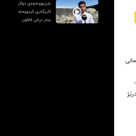
بەرزبوونەوەی دۆلار
کاریگەری کردووەتە
سەر نرخی فافۆن
سلێمانی
رێژ