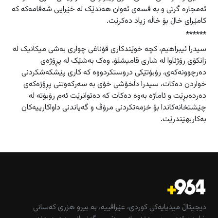
ئەمجارە گرتی و بە قسەی ئەوان هەندێک لە خێرایی شەقامەکە کە
کامێرای خاڵ بۆ خاڵە زیاد دەکرێت.
******
سیدرا ئیبراهیم، کچە خوێندکاری قۆناغی چوارى بەشی میکانیک لە
زانکۆی رۆژئاوا لە شاری قامیشلۆ، وەک بەشێک لە پڕۆژەی
دەرچوونەکەی، رۆبۆتێکی دروستکردووە کە کاری پێشکەشکردنی
خواردن دەکات، سیدرا دڵخۆشی خۆی بە سەرکەوتنی پڕۆژەکەی
دەردەبڕێت و ئاماژە بەوە دەکات کە دەتوانرێت ئەم رۆبۆتە لە
چێشتخانەکاندا بۆ خزمەتکردنی مرۆڤ و گەیاندنی داواکارییەکان
بەکاربهێندرێت.
دیجیتاڵ میدیایەکی کوردی، عێراقییە، بە بیرو هزری کەسانی