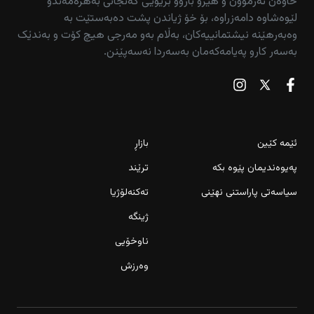
خاوەن ئەزموون و هێزو بازوو بزێویی گەنجانی بەهرەمەندو
لێوەشاوە دامەزراوە، بۆ خۆ ژیاندن پشت دەبەستێت بە
وەبەرهێنە نیشتمانییەکان، بەڵام بەو مەرجی هیچ کۆت و بەندێک
بەسەر کارو پەیامەکەمان بەسەردا نەسەپێنن.
ئێمە کێین
بازاڕ
پەیوەندیمان پێوە بکە
ترێند
سیاسەتی پاراستنی نهێنی
تەکنەلۆژیا
ژینگە
ناوخۆیی
وەرزش
مێتا بە 567 ملیۆن دۆلار سزا درا