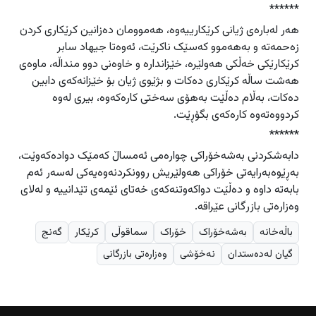
******
هەر لەبارەی ژیانی کرێکارییەوە، هەموومان دەزانین کرێکاری کردن
زەحمەتە و بەهەموو کەسێک ناکرێت، ئەوەتا جیهاد سابر
کرێکارێکی خەڵکی هەولێرە، خێزاندارە و خاوەنی دوو منداڵە، ماوەی
هەشت ساڵە کرێکاری دەکات و بژێوی ژیان بۆ خێزانەکەی دابین
دەکات، بەڵام دەڵێت بەهۆی سەختی کارەکەوە، بیری لەوە
کردووەتەوە کارەکەی بگۆڕێت.
******
دابەشکردنی بەشەخۆراکی چوارەمی ئەمساڵ کەمێک دوادەکەوێت،
بەڕێوەبەرایەتی خۆراکی هەولێریش روونکردنەوەیەکی لەسەر ئەم
بابەتە داوە و دەڵێت دواکەوتنەکەی خەتای ئێمەی تێدانییە و لەلای
وەزارەتی بازرگانی عێراقە.
باڵەخانە
بەشەخۆراک
خۆراک
سماقوڵی
کرێکار
گەنج
گیان لەدەستدان
نەخۆشی
وەزارەتی بازرگانی