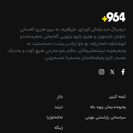
دیجیتاڵ میدیایەکی کوردی، عێراقییە، بە بیرو هزری کەسانی
خاوەن ئەزموون و هێزو بازوو بزێویی گەنجانی بەهرەمەندو
لێوەشاوە دامەزراوە، بۆ خۆ ژیاندن پشت دەبەستێت بە
وەبەرهێنە نیشتمانییەکان، بەڵام بەو مەرجی هیچ کۆت و بەندێک
بەسەر کارو پەیامەکەمان بەسەردا نەسەپێنن.
ئێمە کێین
بازاڕ
پەیوەندیمان پێوە بکە
ترێند
سیاسەتی پاراستنی نهێنی
تەکنەلۆژیا
ژینگە