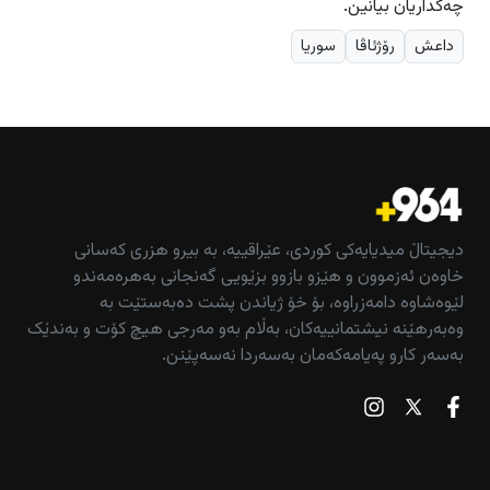
چەكداریان بیانین.
داعش
رۆژئاڤا
سوریا
دیجیتاڵ میدیایەکی کوردی، عێراقییە، بە بیرو هزری کەسانی
خاوەن ئەزموون و هێزو بازوو بزێویی گەنجانی بەهرەمەندو
لێوەشاوە دامەزراوە، بۆ خۆ ژیاندن پشت دەبەستێت بە
وەبەرهێنە نیشتمانییەکان، بەڵام بەو مەرجی هیچ کۆت و بەندێک
بەسەر کارو پەیامەکەمان بەسەردا نەسەپێنن.