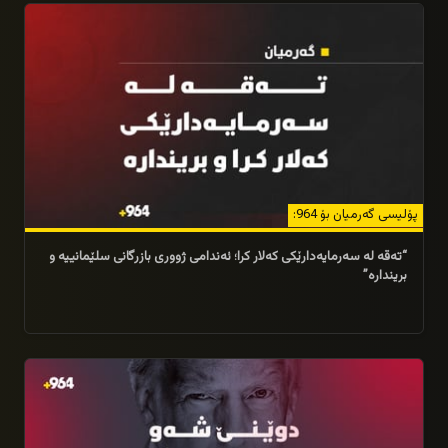
پۆلیسی گەرمیان بۆ 964:
“تەقە لە سەرمایەدارێکی کەلار کرا؛ ئەندامی ژووری بازرگانی سلێمانییە و
بریندارە”
11/04/2026