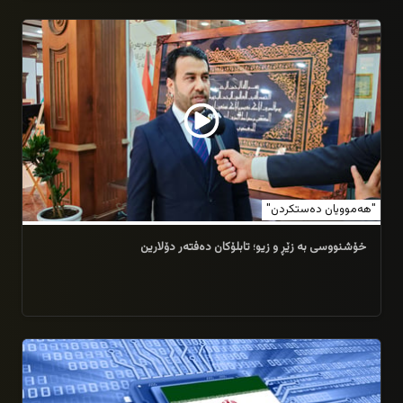
20/05/2026
"هەموویان دەستکردن"
خۆشنووسی بە زێڕ و زیو؛ تابلۆکان دەفتەر دۆلارین
29/04/2026