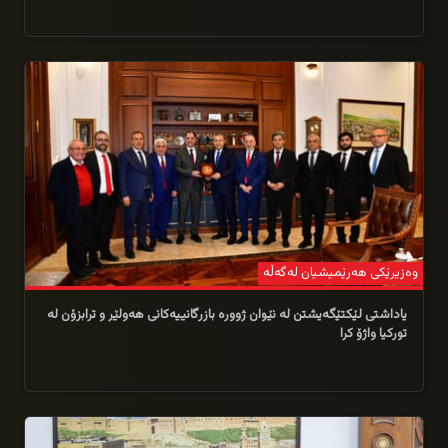
14/02/2026
وه‌زیرێكی هه‌رێمیشیان له‌گه‌ڵه‌
یاداشتی لێكتێگه‌یشتن له‌ نێوان ژووره‌ بازرگانییه‌كانی هه‌ولێر و ترابزۆن له‌
توركیا واژۆ كرا
12/02/2026