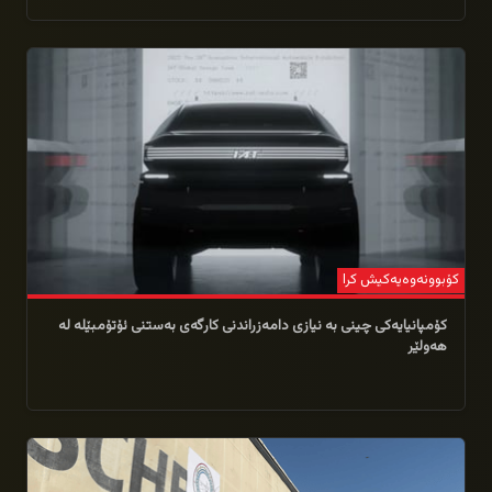
03/02/2026
كۆبوونەوەیەكیش كرا
کۆمپانیایەکی چینی بە نیازی دامەزراندنی کارگەی بەستنی ئۆتۆمبێلە لە
هەولێر
25/01/2026