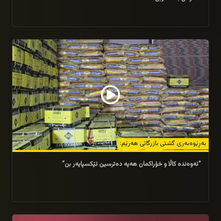
05/03/2026
بەڕێوەبەری گشتی بازرگانی هەرێم:
“ئه‌وه‌نده‌ كاڵا و خۆراکمان هه‌یه‌ ده‌ترسین ئێكسپایه‌ر بن”
28/02/2026