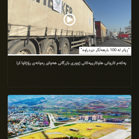
"زیاتر لە 100 بارهەڵگر نێردراوە"
یەکەم کاروانی هاوکارییەکانی ژووری بازرگانی هەولێر رەوانەی رۆژئاوا کرا
21/01/2026