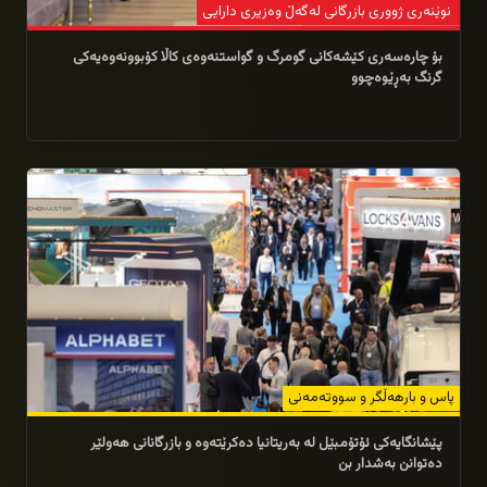
نوێنەری ژووری بازرگانی لەگەڵ وەزیری دارایی
بۆ چارەسەری کێشەکانی گومرگ و گواستنەوەی کاڵا کۆبوونەوەیەکی
گرنگ بەڕێوەچوو
18/02/2026
پاس و بارهه‌ڵگر و سووته‌مه‌نی
پێشانگایه‌كی ئۆتۆمبێل له‌ به‌ریتانیا ده‌كرێته‌وه‌ و بازرگانانی هه‌ولێر
ده‌توانن به‌شدار بن