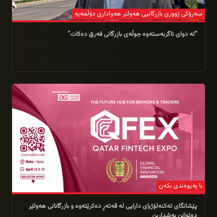
سەرۆکی ژووری بازرگانیی هەولێر هەواداری دۆڵمەیە
“لە دوای ئاگربەستەوە جوڵەی بازرگانی فەرق دەکات”
10/03/2026
با پەیوەندی بکەن
پێشانگای تەکنەلۆژیای دارایی لە قەتەڕ دەکرێتەوە و بازرگانانی هەولێر
دەتوانن بەشداربن