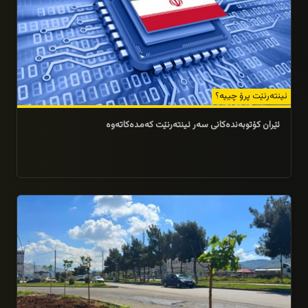
ئینتەرنێت پرۆ چییە؟
ئێران کۆتوبەندەکانی سەر ئینتەرنێت کەمدەکاتەوە
22/04/2026