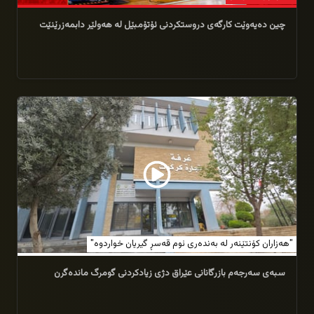
چین دەیەوێت كارگەی دروستكردنی ئۆتۆمبێل لە هەولێر دابمەزرێنێت
07/02/2026
"هەزاران کۆنتێنەر لە بەندەری ئوم قەسڕ گیریان خواردوە"
سبەی سەرجەم بازرگانانی عێراق دژی زیادکردنی گومرگ ماندەگرن