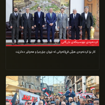
كردنەوەی نووسینگه‌ی بازرگانی
كار بۆ كردنه‌وه‌ی هێڵی فڕۆكه‌وانی له‌ نێوان جۆرجیا و‌ هه‌ولێر ده‌كرێت
09/02/2026