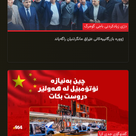
دژی زیادكردنی باجی گومرگ
ژوورە بازرگانییەكانی عێراق مانگرتنیان راگەیاند
08/02/2026
گفتوگۆی جدی كرا