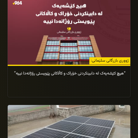
ژووری بازرگانی سلێمانی:
“هیچ کێشەیەک لە دابینکردنی خۆراک و کاڵاکانی پێویستی رۆژانەدا نییە”
26/02/2026