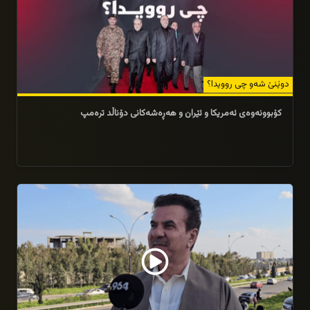
دوێنێ شەو چی روویدا؟
کۆبوونەوەی ئەمریکا و ئێران و هەڕەشەکانی دۆناڵد ترەمپ
10/04/2026