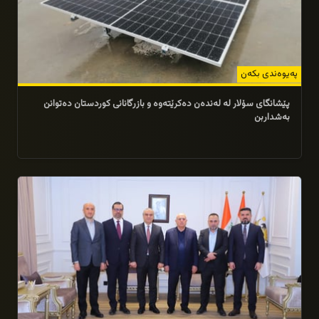
پەیوەندی بكەن
پێشانگای سۆلار لە لەندەن دەكرێتەوە و بازرگانانی كوردستان دەتوانن
بەشداربن
19/02/2026