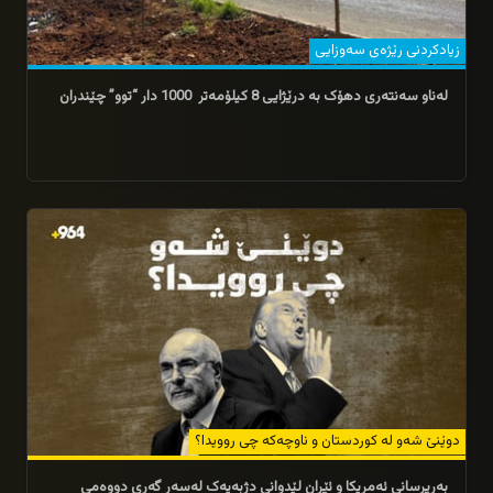
زیادکردنی رێژەی سەوزایی
لەناو سەنتەری دهۆک بە درێژایی 8 کیلۆمەتر 1000 دار “توو” چێندران
21/04/2026
دوێنێ شەو لە کوردستان و ناوچەکە چی روویدا؟
بەرپرسانی ئەمریکا و ئێران لێدوانی دژبەیەک لەسەر گەڕی دووەمی