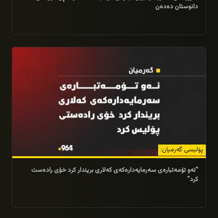
دانوستان دەدەن
20/04/2026
پۆلیسی گەرمیان:
“ئەو تۆمەتبارەی سەرمایەدارەکەی کەلاری بریندار کرد خۆی رادەست
کرد”
20/04/2026