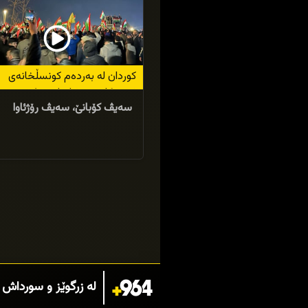
كوردان لە بەردەم كونسڵخانەی
ئەمریكا خۆپێشاندان دەكەن
سەیڤ كۆبانێ، سەیڤ رۆژئاوا
لە زرگوێز و سورداش 