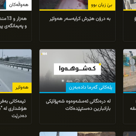
بێ زیان بوو
هەواڵەکان
بۆ
بە درۆن هێرش کرایەسەر هەولێر
هەزار
و پەیمانگەی پ
23/01/2026
06/02/2026
پلەکانی گەرما دادەبەزن
هەولێر
لە درەنگانی ئەمشەوەوە شەپۆلێکی
تیمەکانی بەفرڕ
قە
بارانبارین دەستپێدەکات
هۆشداری لە “
دەدرێت
15/01/2026