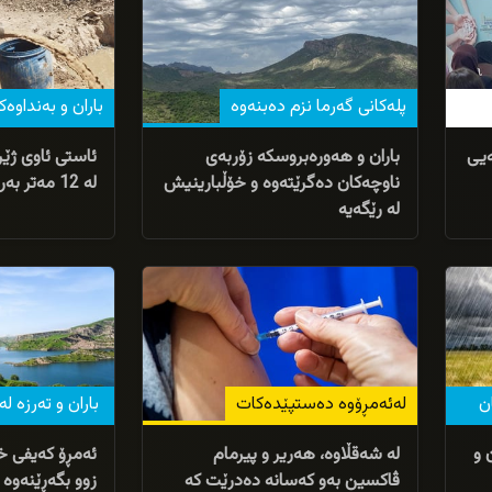
پلەکانی گەرما نزم دەبنەوە
باران و بەنداوە
ەیی
باران و هەورەبروسکە زۆربەی
ئاستی ئاوی ژێر 
ناوچەکان دەگرێتەوە و خۆڵبارینیش
لە 12 مەتر بەرزبووەتەوە
لە رێگەیە
17/04/2026
27/04/2026
ن
لەئەمڕۆوە دەستپێدەکات
باران و تەرزە لە
ن و
لە شەقڵاوە، هەریر و پیرمام
ئەمڕۆ کەیفی خۆ
ڤاکسین بەو کەسانە دەدرێت کە
زوو بگەڕێنەوە