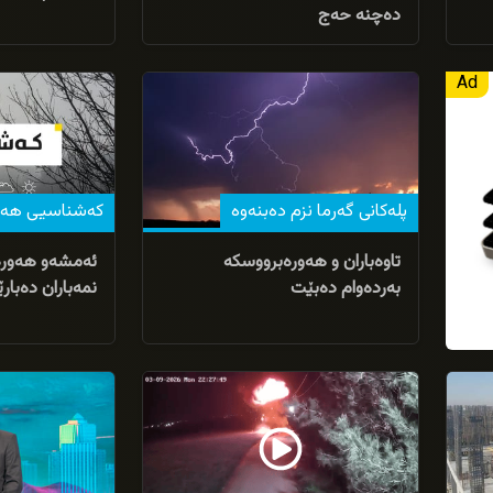
دەچنە حەج
27/03/2026
06/04/2026
پلەکانی گەرما نزم دەبنەوە
كه‌شناسیی هه‌ر
تاوەباران و هەورەبرووسکە
ئه‌مشه‌و هه‌وره‌ 
بەردەوام دەبێت
نمه‌باران ده‌با
09/02/2026
09/03/2026