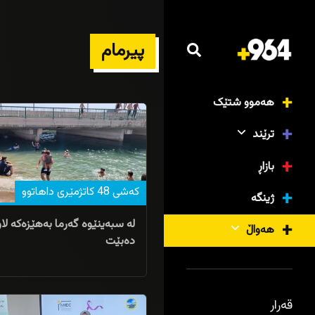
پیرمام
04/08/2026
هەموو شتێک
ترێند
بازاڕ
کەشى 48 کاتژمێرى داهاتوو
ژینگە
لە سبەینێوە گەرما بەهێزەکە لاو
هەواڵ
دەبێت
05/07/2026
قەرار