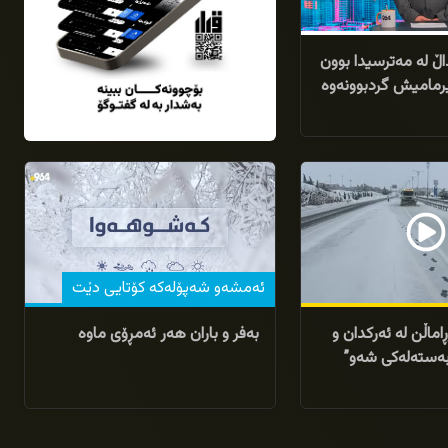
 و 13منداڵ لە مەترسیدا بوون
یرمامیش گردبوونەوە
23/01/2026
ئەمشەو شەپۆلەکە کۆتایی دێت
اماڵن لە ئەرکدان و
بەفر و باران هەر ئەمڕۆی ماوە
بەستەلەکی شەو”