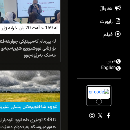
هەواڵ
راپۆرت
لە 159 حاڵەت 20 یان خرانە ژێر
فیلم
چاودێری
لە پیرمام کەمپینێکی چوارهەفت
بۆ ژنانی تووشبووی شێرپەنجەی
مەمک بەڕێوەچوو
عربي
27/04/2026
English
ناوچە شاخاوییەکان پشکى شێریا
بەردەکەوێ
تا 48 کاتژمێرى داهاتوو؛ تاوەبارا
هەورەبروسکە بەردەوام دەبێت