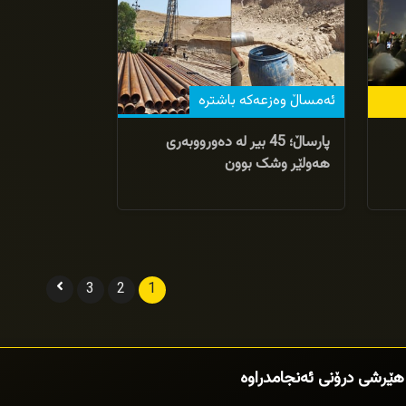
ئەمساڵ وەزعەکە باشترە
پارساڵ؛ 45 بیر لە دەورووبەرى
هەولێر وشک بوون
3
2
1
هێرشی درۆنی ئەنجامدراوە