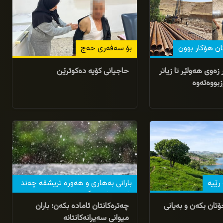
کان هۆکار بوون
بۆ سەفەری حەج
زەوی هەولێر تا زیاتر
حاجیانی کۆیە دەکوترێن
10/04/2026
 رێیە
بارانی بەهاری و هەورە تریشقە چەند
ناوچەیەک دەگرێتەوە
تان بکەن و بەیانی
چەترەکانتان ئامادە بکەن؛ باران
میوانی سەیرانەکانتانە