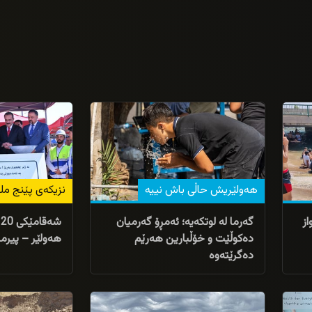
23/07/2026
30/07/2026
هەولێریش حاڵى باش نییە
نزیکەی پێنج ملی
از
گەرما لە لوتکەیە؛ ئەمڕۆ گەرمیان
ش
دەکوڵێت و خۆڵبارین هەرێم
هەولێر – پیر
دەگرێتەوە
29/04/2026
15/05/2026