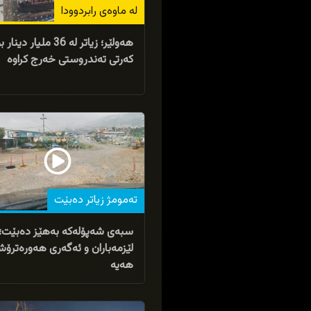
لە ماوەى رابردوودا
هەولێر؛ زیاتر لە 36 ملیار دینار 
کەرتی تەندروستی خەرج کراوە
08/02/2026
تەمومژ زیاتر دەبێت
سبەی شەپۆلەکە بەهێز دەبێت؛
لێزمەباران و ئەگەری هەورەترۆش
هەیە
20/01/2026