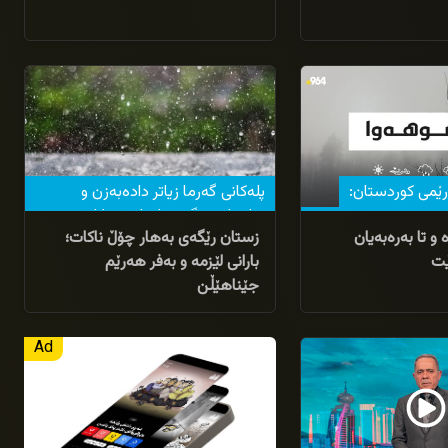
27/03/2026
ێمی كوردستان:
پلەکانی گەرما زیاتر دادەبەزن و
سلێمانی و گەرمیان لێزمەباران
و تا به‌ره‌به‌یان
زستان رێگەی بەهار چۆڵ ناکات؛
دەیانگرێتەوە
رێت
بارانی لێزمە و بەفر هەرێم
جێناهێڵن