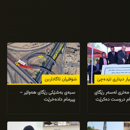
07/07/2026
ار دیناری تێدەچێ
شۆفێران ئاگاداربن
ەقامێکی 20 مەتری لەسەر رێگای
سبەی بەشێکی رێگای هەولێر –
مام دروست دەکرێت
پیرمام دادەخرێت
29/04/2026