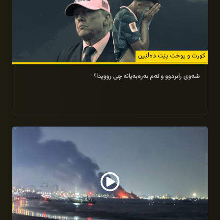
کورت و پوخت پێت دەڵێین
شەوى رابردوو و ئەم بەرەبەیانە چی روویدا؟
13/07/2026