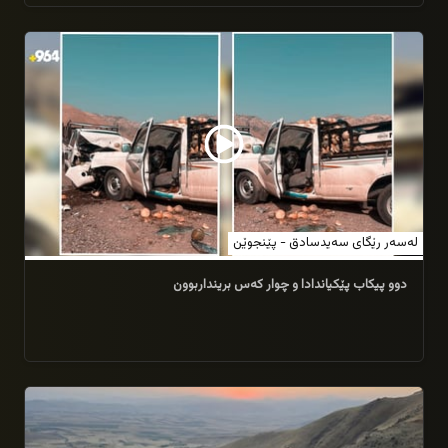
28/07/2026
لەسەر رێگای سەیدسادق - پێنجوێن
دوو پیکاب پێکیاندادا و چوار کەس برینداربوون
27/07/2026