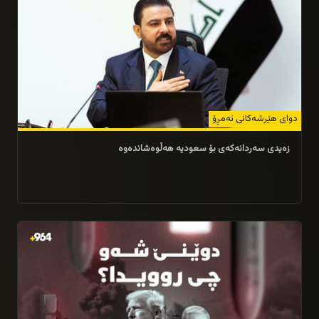
دوای هێرشەکانی ئەمڕۆ
زەیدی سەردانەکەی بۆ سعودیە هەڵوەشاندەوە
29/07/2026