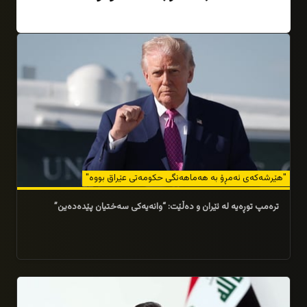
29/07/2026
"هێرشەکەی ئەمڕۆ بە هەماهەنگی حکومەتی عێراق بووە"
ترەمپ توڕەیە لە ئێران و دەڵێت: “وانەیەکی سەختیان پێدەدەین”
29/07/2026