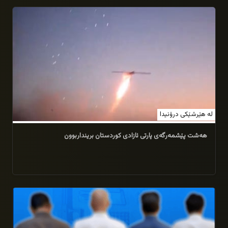
19/07/2026
لە هێرشێکی درۆنیدا
هەشت پێشمەرگەی پارتی ئازادی کوردستان برینداربوون
18/07/2026