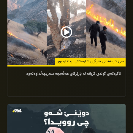
سێ کارمەندنی بەرگری شارستانی برینداربوون
ئاگرەکەی گوندی گریانە لە پارێزگای هەڵەبجە سەریهەڵداوەتەوە
15/07/2026