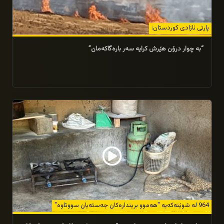
پارتی ئازادی کوردستان:
“بە چوار درۆن هێرش کرایە سەر بارەگاکەمان”
25/07/2026
964 لە شوێنەکەیە "هەموو بریندارەکان جەستەیان سووتاوە"