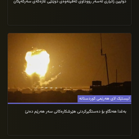
دوایین زانیاری لەسەر رووداوی تەقینەوەی دوێنێی غازەکەی سەرکەپکان
19/07/2026
لیستێک لای هەرێمی کوردستانە
بەغدا هەنگاو بۆ دەستگیرکردنی هێرشکارەکانی سەر هەرێم دەنێ