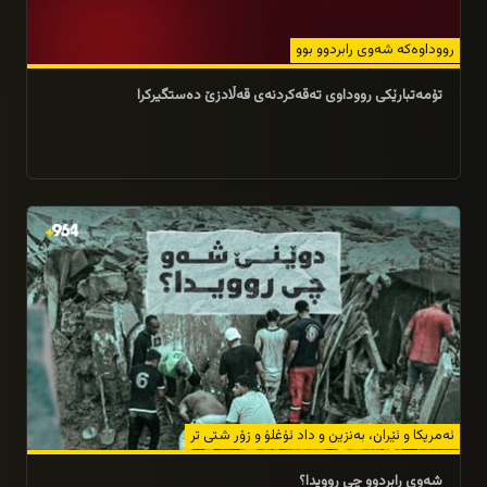
رووداوەکە شەوی رابردوو بوو
تۆمەتبارێکی رووداوی تەقەکردنەی قەڵادزێ دەستگیرکرا
30/07/2026
ئەمریکا و ئێران، بەنزین و داد ئۆغلۆ و زۆر شتى تر
شەوى رابردوو چى روویدا؟