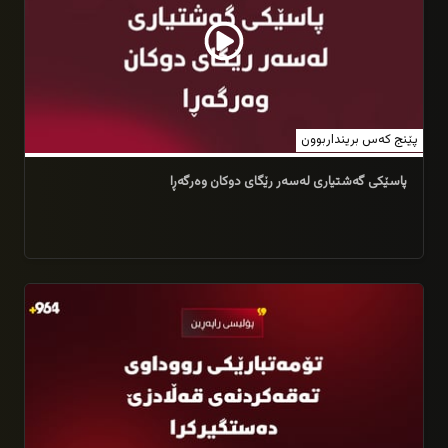
پێنج کەس برینداربوون
پاسێکی گەشتیاری لەسەر رێگای دوکان وەرگەڕا
31/07/2026