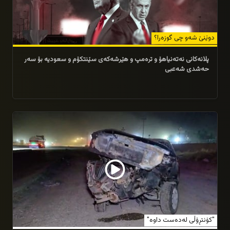
دوێنێ شەو چی گوزەرا؟
پلانەکانی نەتەنیاهۆ و ترەمپ و هێرشەکەی سێنتکۆم و سعودیە بۆ سەر
حەشدی شەعبی
28/07/2026
"کۆنتڕۆڵی لەدەست داوە"