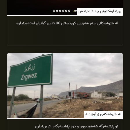
بریندارەکانیش چەند هێندەن
لە هێرشەکانی سەر هەرێمی کوردستان 30 کەس گیانیان لەدەستداوە
17/07/2026
لە هێرشەکەی زرگوێزەڵە
نۆ پێشمەرگە شەهیدبوون و دوو پێشمەرگەی تر بریندارن