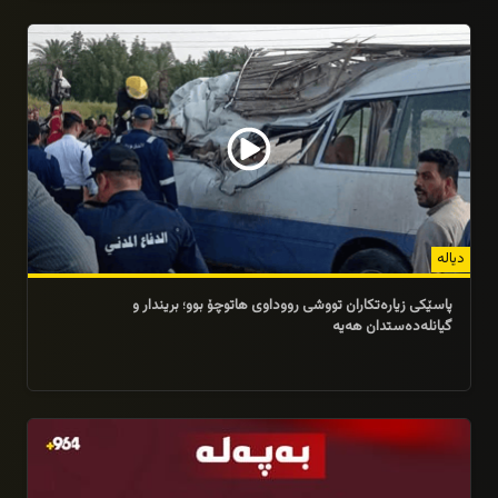
02/08/2026
دیالە
پاسێکى زیارەتکاران تووشى رووداوى هاتوچۆ بوو؛ بریندار و
گیانلەدەستدان هەیە
31/07/2026