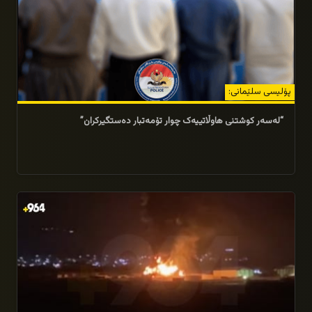
پۆلیسی سلێمانی:
“لەسەر کوشتنی هاوڵاتییەک چوار تۆمەتبار دەستگیرکران”
17/07/2026