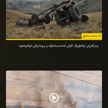
لە سەیدسادق
وەرگەڕانی تراکتۆرێک گیانی لەدەستدانێک و بریندارێکی لێکەوتەوە
27/07/2026