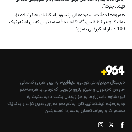
تێكدەچێت”.
هەروەها دەڵێت، سەردەمانی پێشوو پاسكیلیان بە كرێداوە بۆ
یەك كاتژمێر 50 فلس، “ئەوکاتە دەوڵەمەندترین كەس لە کەرکوک
100 دینار لە گیرفانی نەبوو”.
دیجیتاڵ میدیایەکی کوردی، عێراقییە، بە بیرو هزری کەسانی
خاوەن ئەزموون و هێزو بازوو بزێویی گەنجانی بەهرەمەندو
لێوەشاوە دامەزراوە، بۆ خۆ ژیاندن پشت دەبەستێت بە
وەبەرهێنە نیشتمانییەکان، بەڵام بەو مەرجی هیچ کۆت و بەندێک
بەسەر کارو پەیامەکەمان بەسەردا نەسەپێنن.