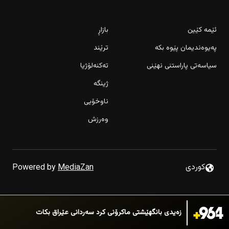
ئێمە کێین
بازاڕ
پەیوەندیمان پێوە بکە
ترێند
سیاسەتی پاراستنی نهێنی
تەکنەلۆژیا
ژینگە
ناوخۆیی
وەرزش
لە کەرکوک رۆژانە 420 هەزار بەرمیل نەوتمان دەوێت
پەرلەمانتارێکی عێراق لەسەر گەندەڵی دەستگیر کرا
كوردى
Powered by
MediaZan
شۆفێرانی سلێمانی ئاگادار بن؛ ئەمشەو شەقامێکى گرنگ
دادەخرێت
زەیدی بانگهێشتی ماکرۆنی کرد سەردانی عێراق بکات